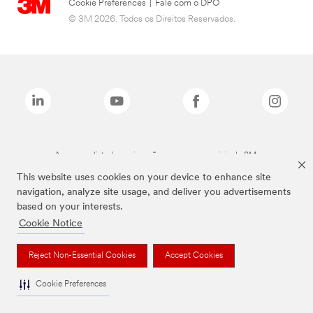
Cookie Preferences
|
Fale com o DPO
© 3M 2026. Todos os Direitos Reservados.
As marcas listadas a cima são marcas comerciais da 3M.
This website uses cookies on your device to enhance site
navigation, analyze site usage, and deliver you advertisements
based on your interests.
Cookie Notice
Reject Non-Essential Cookies
Accept Cookies
Cookie Preferences