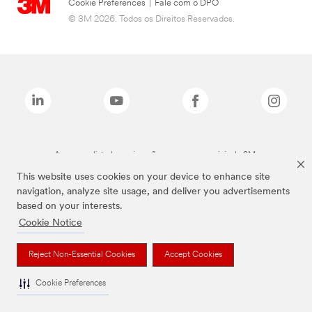
Cookie Preferences
|
Fale com o DPO
© 3M 2026. Todos os Direitos Reservados.
As marcas listadas a cima são marcas comerciais da 3M.
This website uses cookies on your device to enhance site
navigation, analyze site usage, and deliver you advertisements
based on your interests.
Cookie Notice
Reject Non-Essential Cookies
Accept Cookies
Cookie Preferences