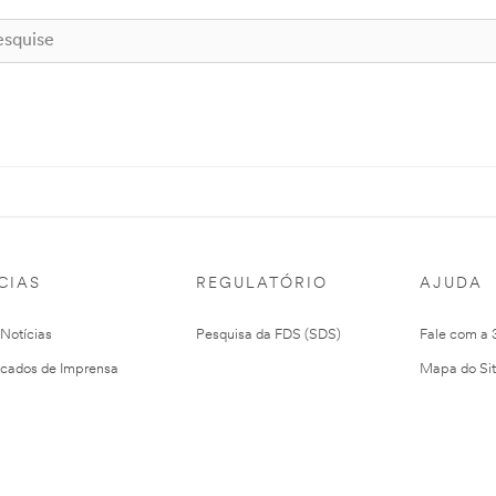
CIAS
REGULATÓRIO
AJUDA
 Notícias
Pesquisa da FDS (SDS)
Fale com a
cados de Imprensa
Mapa do Si