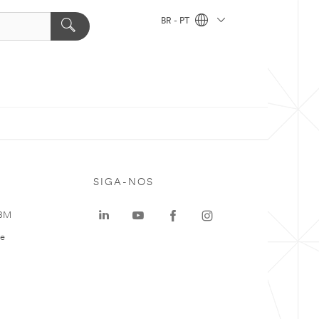
BR - PT
SIGA-NOS
 3M
te