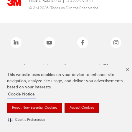
Cookie Preferences
|
Fale com o DPO
© 3M 2026. Todos os Direitos Reservados.
As marcas listadas a cima são marcas comerciais da 3M.
This website uses cookies on your device to enhance site
navigation, analyze site usage, and deliver you advertisements
based on your interests.
Cookie Notice
Reject Non-Essential Cookies
Accept Cookies
Cookie Preferences