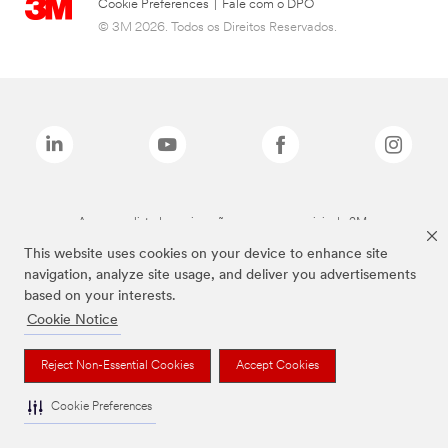
Cookie Preferences
|
Fale com o DPO
© 3M 2026. Todos os Direitos Reservados.
As marcas listadas a cima são marcas comerciais da 3M.
This website uses cookies on your device to enhance site
navigation, analyze site usage, and deliver you advertisements
based on your interests.
Cookie Notice
Reject Non-Essential Cookies
Accept Cookies
Cookie Preferences