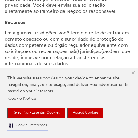
privacidade. Você deve enviar sua solicitação
diretamente ao Parceiro de Negócios responsável.
Recursos
Em algumas jurisdições, você tem o direito de entrar em
contato conosco ou com a autoridade de proteção de
dados competente ou órgão regulador equivalente com
solicitações ou reclamações na(s) jurisdição(ões) em que
reside, inclusive com relação a transferências
internacionais de seus dados.
Se negarmos sua solicitação para exercer um direito de
This website uses cookies on your device to enhance site
privacidade, você poderá solicitar o direito de recorrer da
navigation, analyze site usage, and deliver you advertisements
decisão para a 3M entrando em contato conosco ou
based on your interests.
enviando seu recurso por meio de nosso
formulário de
Cookie Notice
solicitação
.
Voltar ao início
Reject Non-Essential Cookies
Accept Cookies
Cookie Preferences
Transferências Internacionais