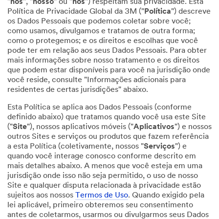
"
nós
", "
nosso
" ou "
nos
") respeitam sua privacidade. Esta
Política de Privacidade Global da 3M ("
Política
") descreve
os Dados Pessoais que podemos coletar sobre você;
como usamos, divulgamos e tratamos de outra forma;
como o protegemos; e os direitos e escolhas que você
pode ter em relação aos seus Dados Pessoais. Para obter
mais informações sobre nosso tratamento e os direitos
que podem estar disponíveis para você na jurisdição onde
você reside, consulte "Informações adicionais para
residentes de certas jurisdições" abaixo.
Esta Política se aplica aos Dados Pessoais (conforme
definido abaixo) que tratamos quando você usa este Site
("
Site
"), nossos aplicativos móveis ("
Aplicativos
") e nossos
outros Sites e serviços ou produtos que fazem referência
a esta Política (coletivamente, nossos "
Serviços
") e
quando você interage conosco conforme descrito em
mais detalhes abaixo. A menos que você esteja em uma
jurisdição onde isso não seja permitido, o uso de nosso
Site e qualquer disputa relacionada à privacidade estão
sujeitos aos nossos
Termos de Uso
. Quando exigido pela
lei aplicável, primeiro obteremos seu consentimento
antes de coletarmos, usarmos ou divulgarmos seus Dados