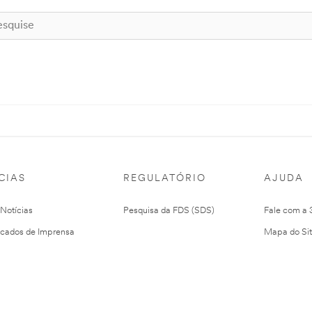
CIAS
REGULATÓRIO
AJUDA
 Notícias
Pesquisa da FDS (SDS)
Fale com a
cados de Imprensa
Mapa do Si