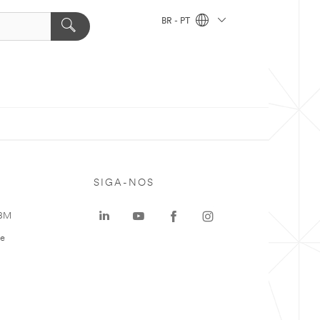
BR - PT
SIGA-NOS
 3M
te