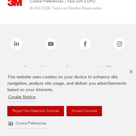
Cookie Preferences
|
Fale com o DPO
© 3M 2026. Todos os Direitos Reservados.
As marcas listadas a cima são marcas comerciais da 3M.
This website uses cookies on your device to enhance site
navigation, analyze site usage, and deliver you advertisements
based on your interests.
Cookie Notice
Reject Non-Essential Cookies
Accept Cookies
Cookie Preferences