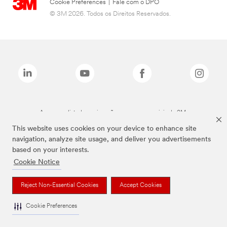
Cookie Preferences
|
Fale com o DPO
© 3M 2026. Todos os Direitos Reservados.
As marcas listadas a cima são marcas comerciais da 3M.
This website uses cookies on your device to enhance site
navigation, analyze site usage, and deliver you advertisements
based on your interests.
Cookie Notice
Reject Non-Essential Cookies
Accept Cookies
Cookie Preferences