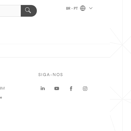
BR - PT
SIGA-NOS
 3M
te