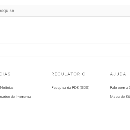
CIAS
REGULATÓRIO
AJUDA
 Notícias
Pesquisa da FDS (SDS)
Fale com a
cados de Imprensa
Mapa do Si