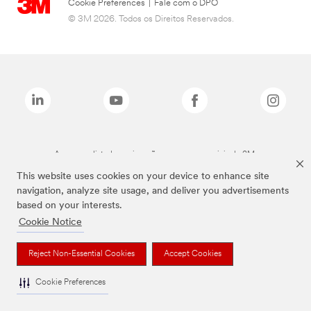
Cookie Preferences
|
Fale com o DPO
© 3M 2026. Todos os Direitos Reservados.
As marcas listadas a cima são marcas comerciais da 3M.
This website uses cookies on your device to enhance site
navigation, analyze site usage, and deliver you advertisements
based on your interests.
Cookie Notice
Reject Non-Essential Cookies
Accept Cookies
Cookie Preferences