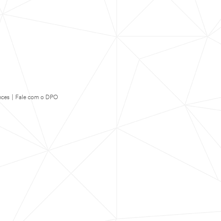
nces
|
Fale com o DPO