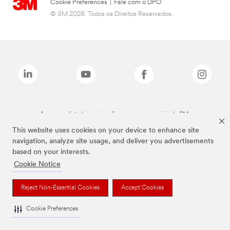
Cookie Preferences
|
Fale com o DPO
© 3M 2026. Todos os Direitos Reservados.
As marcas listadas a cima são marcas comerciais da 3M.
This website uses cookies on your device to enhance site
navigation, analyze site usage, and deliver you advertisements
based on your interests.
Cookie Notice
Reject Non-Essential Cookies
Accept Cookies
Cookie Preferences