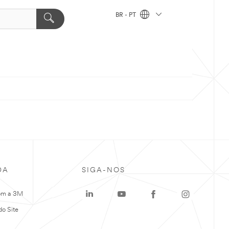
BR - PT
DA
SIGA-NOS
om a 3M
o Site