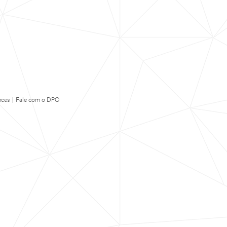
nces
|
Fale com o DPO