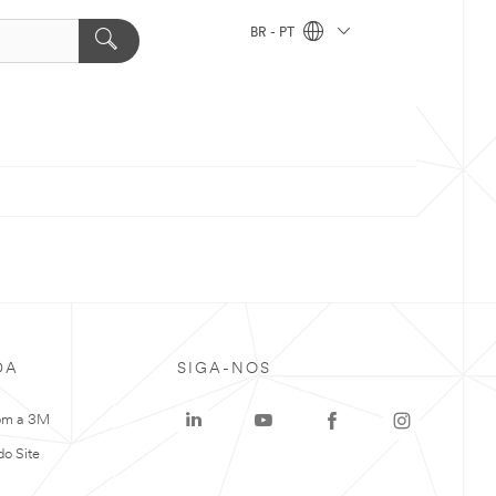
BR - PT
DA
SIGA-NOS
om a 3M
o Site