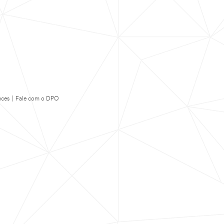
nces
|
Fale com o DPO