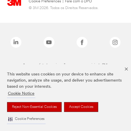
Cookie Preferences
|
Fale com o DPO
© 3M 2026. Todos os Direitos Reservados.
As marcas listadas a cima são marcas comerciais da 3M.
This website uses cookies on your device to enhance site
navigation, analyze site usage, and deliver you advertisements
based on your interests.
Cookie Notice
Reject Non-Essential Cookies
Accept Cookies
Cookie Preferences