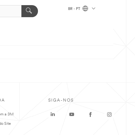
BR - PT
DA
SIGA-NOS
om a 3M
o Site