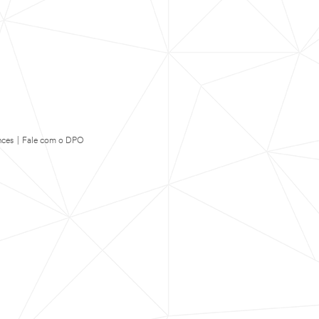
nces
|
Fale com o DPO