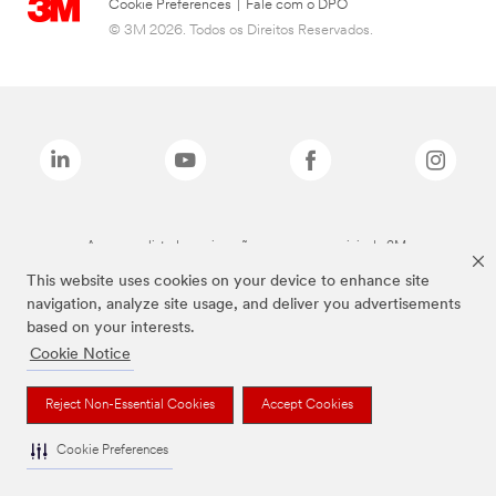
Cookie Preferences
|
Fale com o DPO
© 3M 2026. Todos os Direitos Reservados.
As marcas listadas a cima são marcas comerciais da 3M.
This website uses cookies on your device to enhance site
navigation, analyze site usage, and deliver you advertisements
based on your interests.
Cookie Notice
Reject Non-Essential Cookies
Accept Cookies
Cookie Preferences