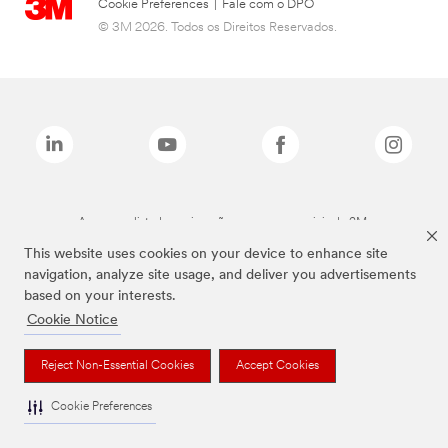
Cookie Preferences
|
Fale com o DPO
© 3M 2026. Todos os Direitos Reservados.
As marcas listadas a cima são marcas comerciais da 3M.
This website uses cookies on your device to enhance site
navigation, analyze site usage, and deliver you advertisements
based on your interests.
Cookie Notice
Reject Non-Essential Cookies
Accept Cookies
Cookie Preferences