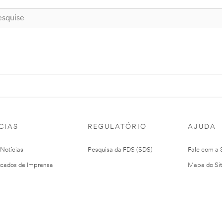
CIAS
REGULATÓRIO
AJUDA
 Notícias
Pesquisa da FDS (SDS)
Fale com a
cados de Imprensa
Mapa do Si