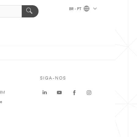
BR - PT
SIGA-NOS
 3M
te