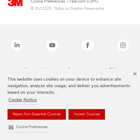
Cookie Preferences
|
Fale com o DPO
© 3M 2026. Todos os Direitos Reservados.
As marcas listadas a cima são marcas comerciais da 3M.
This website uses cookies on your device to enhance site
navigation, analyze site usage, and deliver you advertisements
based on your interests.
Cookie Notice
Reject Non-Essential Cookies
Accept Cookies
Cookie Preferences