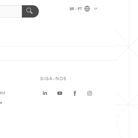
BR - PT
SIGA-NOS
 3M
te