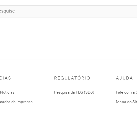
CIAS
REGULATÓRIO
AJUDA
 Notícias
Pesquisa da FDS (SDS)
Fale com a
cados de Imprensa
Mapa do Si