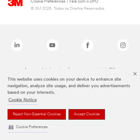
Cookie Preferences
|
Fale com o DPO
© 3M 2026. Todos os Direitos Reservados.
As marcas listadas a cima são marcas comerciais da 3M.
This website uses cookies on your device to enhance site
navigation, analyze site usage, and deliver you advertisements
based on your interests.
Cookie Notice
Reject Non-Essential Cookies
Accept Cookies
Cookie Preferences