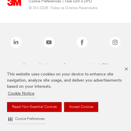
Cookie Preferences
|
Fale com o DPO
© 3M 2026. Todos os Direitos Reservados.
As marcas listadas a cima são marcas comerciais da 3M.
This website uses cookies on your device to enhance site
navigation, analyze site usage, and deliver you advertisements
based on your interests.
Cookie Notice
Reject Non-Essential Cookies
Accept Cookies
Cookie Preferences