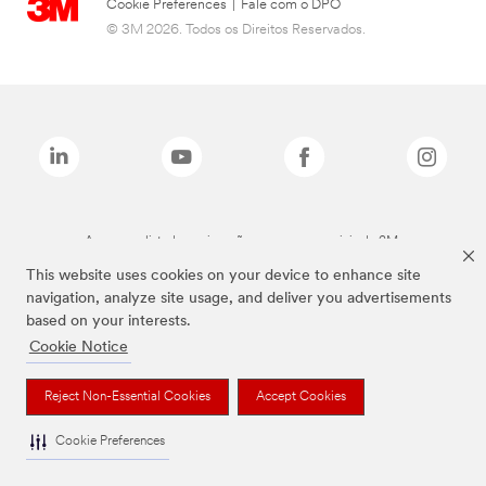
Cookie Preferences
|
Fale com o DPO
© 3M 2026. Todos os Direitos Reservados.
As marcas listadas a cima são marcas comerciais da 3M.
This website uses cookies on your device to enhance site
navigation, analyze site usage, and deliver you advertisements
based on your interests.
Cookie Notice
Reject Non-Essential Cookies
Accept Cookies
Cookie Preferences