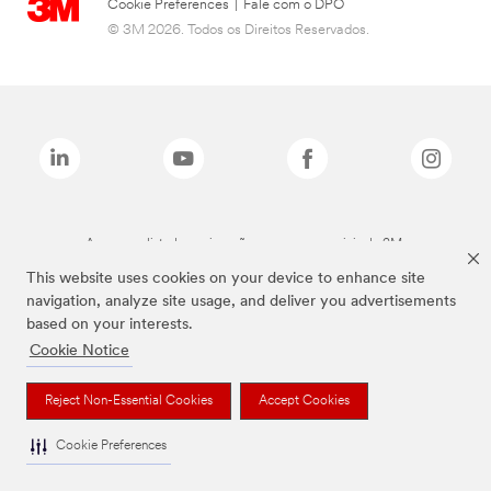
Cookie Preferences
|
Fale com o DPO
© 3M 2026. Todos os Direitos Reservados.
As marcas listadas a cima são marcas comerciais da 3M.
This website uses cookies on your device to enhance site
navigation, analyze site usage, and deliver you advertisements
based on your interests.
Cookie Notice
Reject Non-Essential Cookies
Accept Cookies
Cookie Preferences