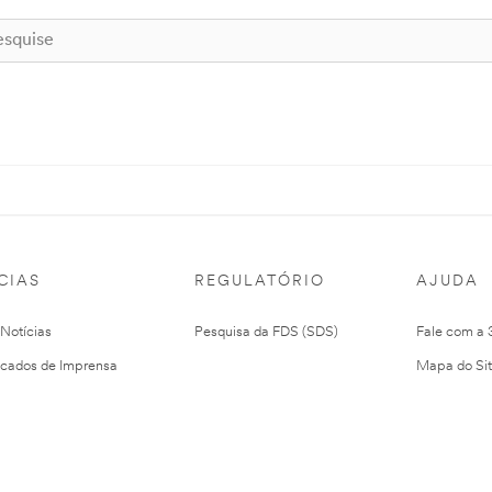
CIAS
REGULATÓRIO
AJUDA
 Notícias
Pesquisa da FDS (SDS)
Fale com a
cados de Imprensa
Mapa do Si