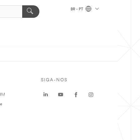
BR - PT
SIGA-NOS
 3M
te