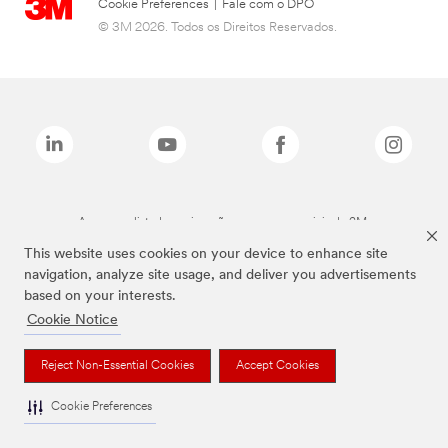
Cookie Preferences
|
Fale com o DPO
© 3M 2026. Todos os Direitos Reservados.
As marcas listadas a cima são marcas comerciais da 3M.
This website uses cookies on your device to enhance site
navigation, analyze site usage, and deliver you advertisements
based on your interests.
Cookie Notice
Reject Non-Essential Cookies
Accept Cookies
Cookie Preferences