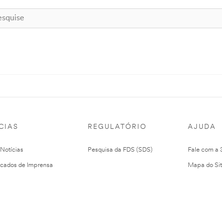
CIAS
REGULATÓRIO
AJUDA
 Notícias
Pesquisa da FDS (SDS)
Fale com a
cados de Imprensa
Mapa do Si