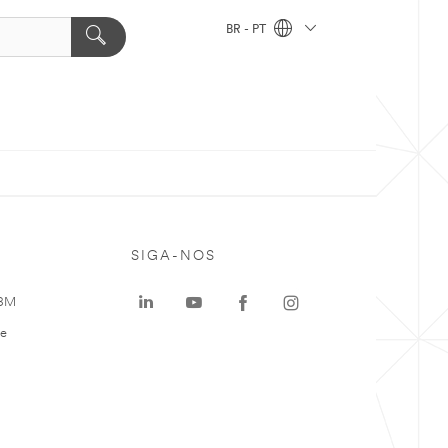
BR - PT
SIGA-NOS
 3M
te