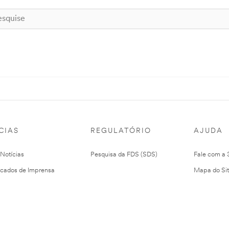
CIAS
REGULATÓRIO
AJUDA
 Notícias
Pesquisa da FDS (SDS)
Fale com a
cados de Imprensa
Mapa do Si