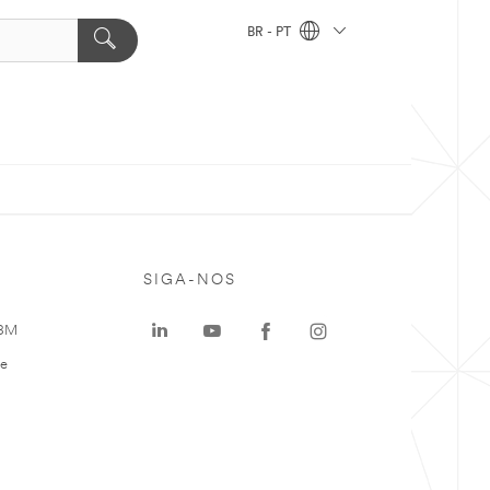
BR - PT
SIGA-NOS
 3M
te