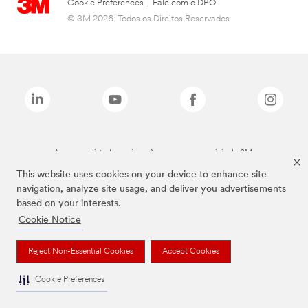
Cookie Preferences
|
Fale com o DPO
© 3M 2026. Todos os Direitos Reservados.
As marcas listadas a cima são marcas comerciais da 3M.
This website uses cookies on your device to enhance site
navigation, analyze site usage, and deliver you advertisements
based on your interests.
Cookie Notice
Reject Non-Essential Cookies
Accept Cookies
Cookie Preferences