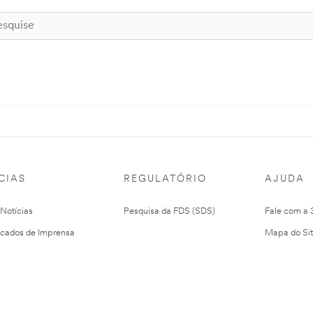
CIAS
REGULATÓRIO
AJUDA
 Notícias
Pesquisa da FDS (SDS)
Fale com a
cados de Imprensa
Mapa do Si