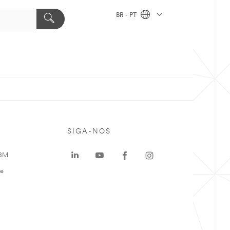
BR - PT
SIGA-NOS
 3M
te