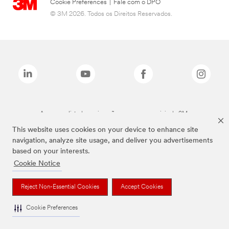
Cookie Preferences
|
Fale com o DPO
© 3M 2026. Todos os Direitos Reservados.
As marcas listadas a cima são marcas comerciais da 3M.
This website uses cookies on your device to enhance site
navigation, analyze site usage, and deliver you advertisements
based on your interests.
Cookie Notice
Reject Non-Essential Cookies
Accept Cookies
Cookie Preferences