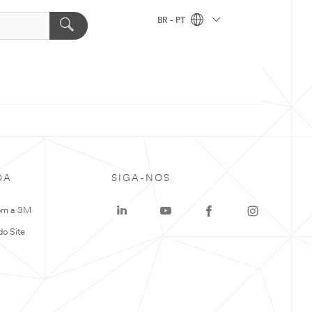
BR - PT
DA
SIGA-NOS
om a 3M
o Site