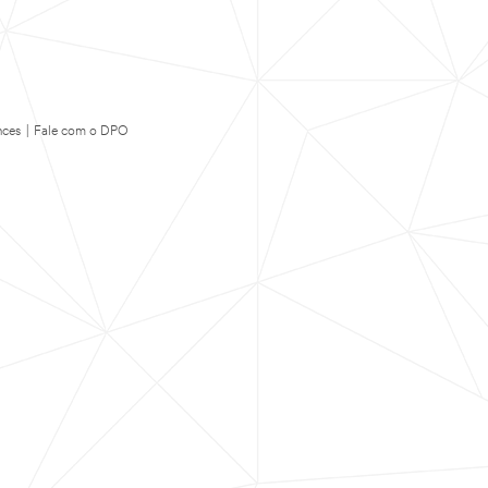
nces
|
Fale com o DPO