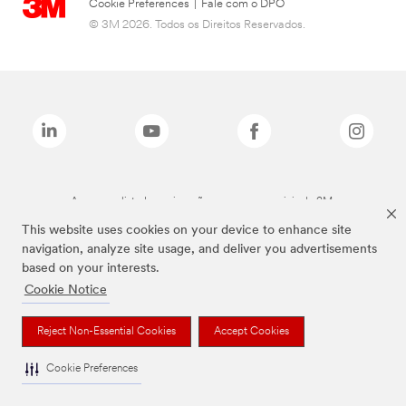
Cookie Preferences
|
Fale com o DPO
© 3M 2026. Todos os Direitos Reservados.
As marcas listadas a cima são marcas comerciais da 3M.
This website uses cookies on your device to enhance site
navigation, analyze site usage, and deliver you advertisements
based on your interests.
Cookie Notice
Reject Non-Essential Cookies
Accept Cookies
Cookie Preferences