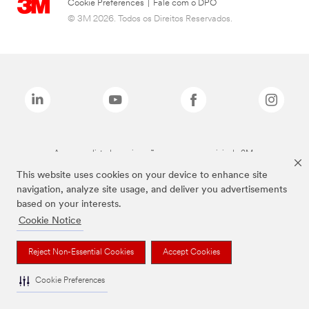
Cookie Preferences
|
Fale com o DPO
© 3M 2026. Todos os Direitos Reservados.
As marcas listadas a cima são marcas comerciais da 3M.
This website uses cookies on your device to enhance site
navigation, analyze site usage, and deliver you advertisements
based on your interests.
Cookie Notice
Reject Non-Essential Cookies
Accept Cookies
Cookie Preferences