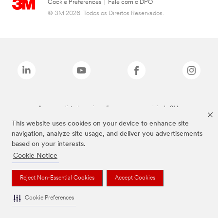
Cookie Preferences
|
Fale com o DPO
© 3M 2026. Todos os Direitos Reservados.
As marcas listadas a cima são marcas comerciais da 3M.
This website uses cookies on your device to enhance site
navigation, analyze site usage, and deliver you advertisements
based on your interests.
Cookie Notice
Reject Non-Essential Cookies
Accept Cookies
Cookie Preferences