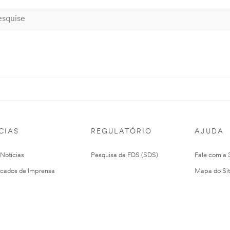
CIAS
REGULATÓRIO
AJUDA
 Notícias
Pesquisa da FDS (SDS)
Fale com a
cados de Imprensa
Mapa do Si