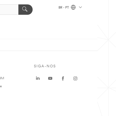
BR - PT
SIGA-NOS
 3M
te