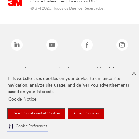
Cookie Preferences
|
Fale com o DPO
© 3M 2026. Todos os Direitos Reservados.
As marcas listadas a cima são marcas comerciais da 3M.
This website uses cookies on your device to enhance site
navigation, analyze site usage, and deliver you advertisements
based on your interests.
Cookie Notice
Reject Non-Essential Cookies
Accept Cookies
Cookie Preferences