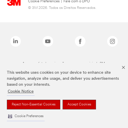
Cookie Preferences
|
Fale com o DPO
© 3M 2026. Todos os Direitos Reservados.
As marcas listadas a cima são marcas comerciais da 3M.
This website uses cookies on your device to enhance site
navigation, analyze site usage, and deliver you advertisements
based on your interests.
Cookie Notice
Reject Non-Essential Cookies
Accept Cookies
Cookie Preferences