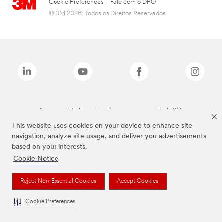
Cookie Preferences
|
Fale com o DPO
© 3M 2026. Todos os Direitos Reservados.
As marcas listadas a cima são marcas comerciais da 3M.
This website uses cookies on your device to enhance site
navigation, analyze site usage, and deliver you advertisements
based on your interests.
Cookie Notice
Reject Non-Essential Cookies
Accept Cookies
Cookie Preferences