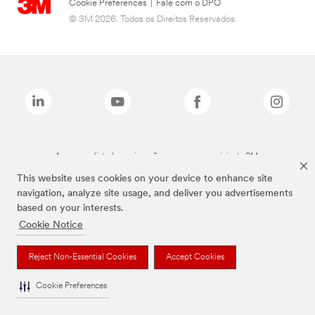
Cookie Preferences
|
Fale com o DPO
© 3M 2026. Todos os Direitos Reservados.
As marcas listadas a cima são marcas comerciais da 3M.
This website uses cookies on your device to enhance site
navigation, analyze site usage, and deliver you advertisements
based on your interests.
Cookie Notice
Reject Non-Essential Cookies
Accept Cookies
Cookie Preferences