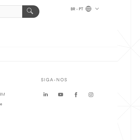
BR - PT
SIGA-NOS
 3M
te