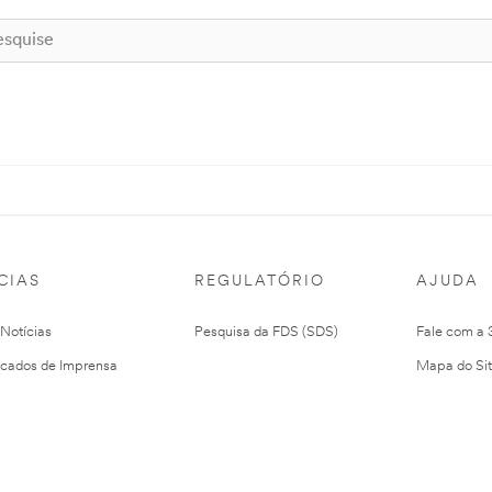
CIAS
REGULATÓRIO
AJUDA
 Notícias
Pesquisa da FDS (SDS)
Fale com a
cados de Imprensa
Mapa do Si