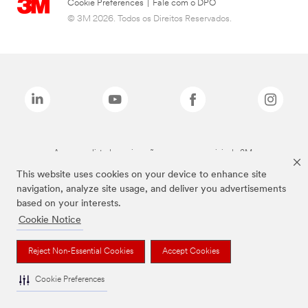
Cookie Preferences
|
Fale com o DPO
© 3M 2026. Todos os Direitos Reservados.
As marcas listadas a cima são marcas comerciais da 3M.
This website uses cookies on your device to enhance site
navigation, analyze site usage, and deliver you advertisements
based on your interests.
Cookie Notice
Reject Non-Essential Cookies
Accept Cookies
Cookie Preferences