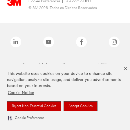
Cookie Preferences
|
Fale com o DPO
© 3M 2026. Todos os Direitos Reservados.
As marcas listadas a cima são marcas comerciais da 3M.
This website uses cookies on your device to enhance site
navigation, analyze site usage, and deliver you advertisements
based on your interests.
Cookie Notice
Reject Non-Essential Cookies
Accept Cookies
Cookie Preferences