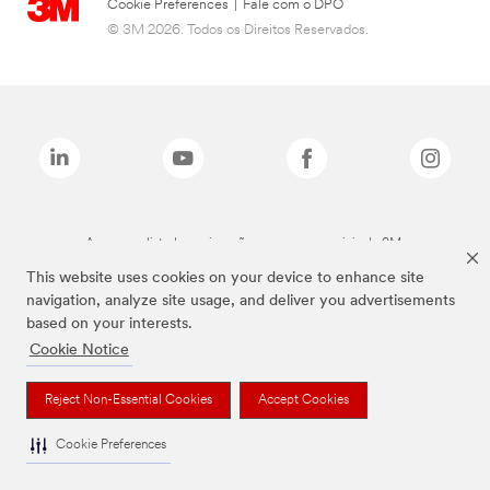
Cookie Preferences
|
Fale com o DPO
© 3M 2026. Todos os Direitos Reservados.
As marcas listadas a cima são marcas comerciais da 3M.
This website uses cookies on your device to enhance site
navigation, analyze site usage, and deliver you advertisements
based on your interests.
Cookie Notice
Reject Non-Essential Cookies
Accept Cookies
Cookie Preferences