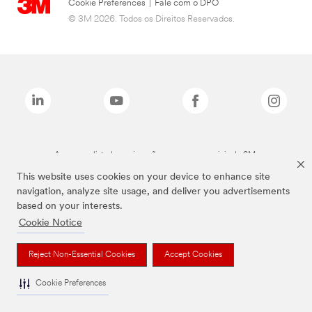
Cookie Preferences
|
Fale com o DPO
© 3M 2026. Todos os Direitos Reservados.
As marcas listadas a cima são marcas comerciais da 3M.
This website uses cookies on your device to enhance site
navigation, analyze site usage, and deliver you advertisements
based on your interests.
Cookie Notice
Reject Non-Essential Cookies
Accept Cookies
Cookie Preferences