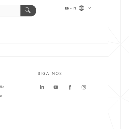
BR - PT
SIGA-NOS
 3M
te