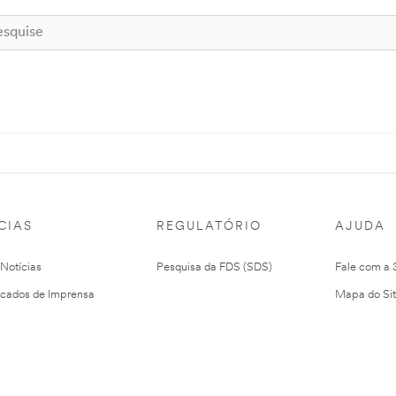
CIAS
REGULATÓRIO
AJUDA
 Notícias
Pesquisa da FDS (SDS)
Fale com a
cados de Imprensa
Mapa do Si