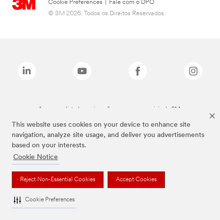
Cookie Preferences
|
Fale com o DPO
© 3M 2026. Todos os Direitos Reservados.
As marcas listadas a cima são marcas comerciais da 3M.
This website uses cookies on your device to enhance site
navigation, analyze site usage, and deliver you advertisements
based on your interests.
Cookie Notice
Reject Non-Essential Cookies
Accept Cookies
Cookie Preferences