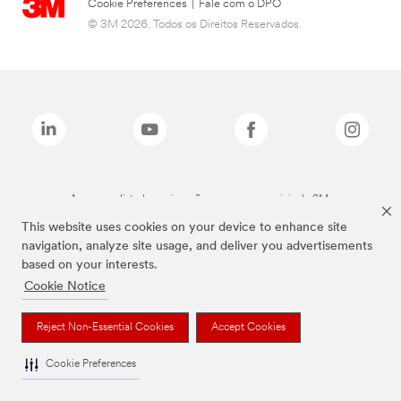
Cookie Preferences
|
Fale com o DPO
© 3M 2026. Todos os Direitos Reservados.
As marcas listadas a cima são marcas comerciais da 3M.
This website uses cookies on your device to enhance site
navigation, analyze site usage, and deliver you advertisements
based on your interests.
Cookie Notice
Reject Non-Essential Cookies
Accept Cookies
Cookie Preferences